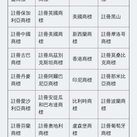
註冊保加
註冊英國商
美國商標
註冊黑山
利亞商標
標
註冊中國
註冊美國商
新西蘭商
註冊摩洛哥
商標
標
標
商標
註冊古巴
註冊烏茲別
註冊莫桑比
香港商標
商標
克斯坦商標
克商標
註冊丹麥
註冊阿爾巴
註冊那米比
印尼商標
商標
尼亞商標
亞商標
註冊安提瓜
註冊愛沙
比利時商
註冊波蘭商
和巴布達商
利亞商標
標
標
標
註冊芬蘭
註冊奧地利
盧森堡商
註冊葡萄牙
商標
商標
標
商標