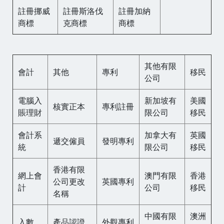
註冊挪威
註冊斯洛伐
註冊加納
商標
克商標
商標
其他有限
會計
其他
專利
移民
公司
電腦入
新加坡有
美國
核實正本
專利註冊
賬理財
限公司
移民
會計系
加拿大有
英國
遞交僱員
發明專利
統
限公司
移民
香港有限
網上會
澳門有限
香港
公司更改
英國專利
計
公司
移民
名稱
中國有限
澳洲
入數
產品認證
外觀專利