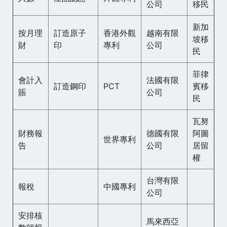
公司
移民
新加
按月理
訂造原子
香港外觀
越南有限
坡移
財
印
專利
公司
民
菲律
會計入
法國有限
訂造鋼印
PCT
賓移
賬
公司
民
瓦努
財務報
德國有限
阿圖
世界專利
告
公司
居留
權
台灣有限
報稅
中國專利
公司
安排核
馬來西亞