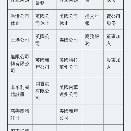
業務
香港公司
英國公
美國公司
提交年
賣公司
休止
司休止
休止
報
股份
英國公
商務服
董事加
香港公司
美國公司
司
務
入
無限公司
英國離
美國特拉
股東加
轉有限公
岸公司
華州公司
入
司
開香港
非牟利團
美國內華
有限公
體註冊
達州公司
司
慈善團體
美國離岸
註冊
公司
資不抵債