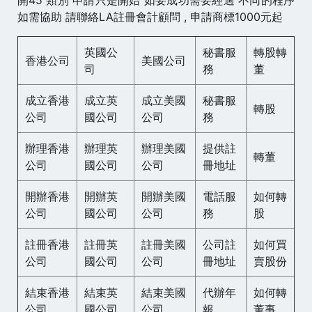
如需協助 請聯絡LA註冊會計顧問 , 申請商標1000元起
英國公
秘書服
轉股轉
香港公司
美國公司
司
務
董
成立香港
成立英
成立美國
秘書服
轉股
公司
國公司
公司
務
辦理香港
辦理英
辦理美國
提供註
轉董
公司
國公司
公司
冊地址
開辦香港
開辦英
開辦美國
電話服
如何轉
公司
國公司
公司
務
股
註冊香港
註冊英
註冊美國
公司註
如何買
公司
國公司
公司
冊地址
賣股份
結束香港
結束英
結束美國
代辦年
如何轉
公司
國公司
公司
報
董事