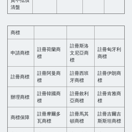
清盤
商標
註冊斯洛
註冊荷蘭商
註冊匈牙利
申請商標
文尼亞商
標
商標
標
註冊阿曼商
註冊西班
註冊伊朗商
註冊商標
標
牙商標
標
註冊韓國商
註冊敘利
註冊肯雅商
辦理商標
標
亞商標
標
註冊摩爾多
註冊馬其
註冊吉爾吉
商標保障
瓦商標
頓商標
斯斯坦商標