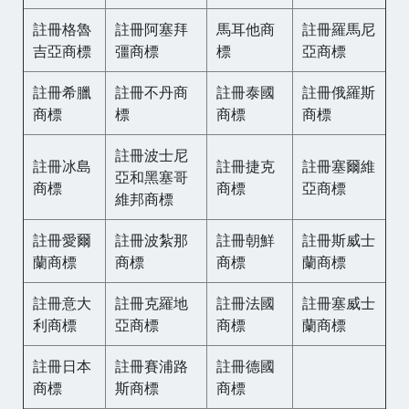
註冊格魯
註冊阿塞拜
馬耳他商
註冊羅馬尼
吉亞商標
彊商標
標
亞商標
註冊希臘
註冊不丹商
註冊泰國
註冊俄羅斯
商標
標
商標
商標
註冊波士尼
註冊冰島
註冊捷克
註冊塞爾維
亞和黑塞哥
商標
商標
亞商標
維邦商標
註冊愛爾
註冊波紮那
註冊朝鮮
註冊斯威士
蘭商標
商標
商標
蘭商標
註冊意大
註冊克羅地
註冊法國
註冊塞威士
利商標
亞商標
商標
蘭商標
註冊日本
註冊賽浦路
註冊德國
商標
斯商標
商標