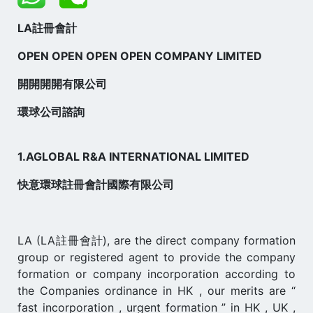
LA註冊會計
OPEN OPEN OPEN OPEN COMPANY LIMITED
開開開開有限公司
環球公司諮詢
1.AGLOBAL R&A INTERNATIONAL LIMITED
快意環球註冊會計國際有限公司
LA (LA註冊會計), are the direct company formation
group or registered agent to provide the company
formation or company incorporation according to
the Companies ordinance in HK , our merits are “
fast incorporation , urgent formation ” in HK , UK ,