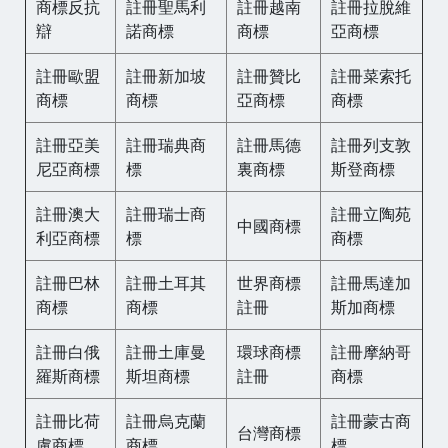
商標反抗
註冊聖馬利
註冊越南
註冊拉脫維
辯
諾商標
商標
亞商標
註冊歐盟
註冊新加坡
註冊贊比
註冊菜索托
商標
商標
亞商標
商標
註冊亞美
註冊瑞典商
註冊馬德
註冊列支敦
尼亞商標
標
裏商標
斯登商標
註冊澳大
註冊瑞士商
註冊立陶苑
中國商標
利亞商標
標
商標
註冊巴林
註冊土耳其
世界商標
註冊馬達加
商標
商標
註冊
斯加商標
註冊白俄
註冊土庫曼
環球商標
註冊摩納哥
羅斯商標
斯坦商標
註冊
商標
註冊比荷
註冊烏克蘭
註冊蒙古商
台灣商標
盧商標
商標
標