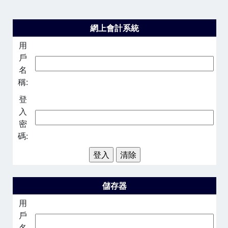
網上會計系統
用
戶
名
稱:
登
入
密
碼:
儲存器
用
戶
名