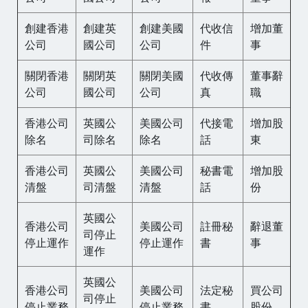
創建香港
創建英
創建美國
代收信
增加董
公司
國公司
公司
件
事
關閉香港
關閉英
關閉美國
代收傳
董事辭
公司
國公司
公司
真
職
香港公司
英國公
美國公司
代接電
增加股
除名
司除名
除名
話
東
香港公司
英國公
美國公司
秘書電
增加股
清盤
司清盤
清盤
話
份
英國公
香港公司
美國公司
註冊秘
辭退董
司停止
停止運作
停止運作
書
事
運作
英國公
香港公司
美國公司
法定秘
買公司
司停止
停止業務
停止業務
書
股份